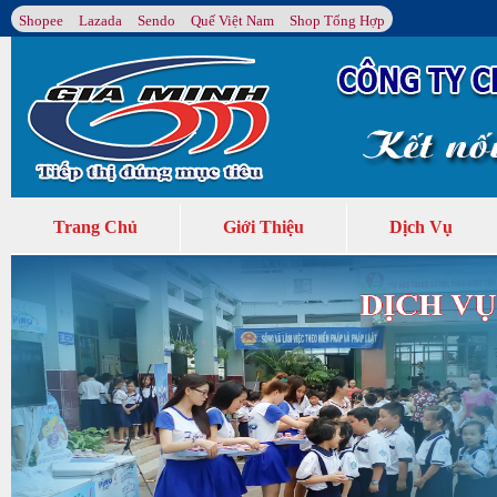
Shopee
Lazada
Sendo
Quế Việt Nam
Shop Tổng Hợp
Trang Chủ
Giới Thiệu
Dịch Vụ