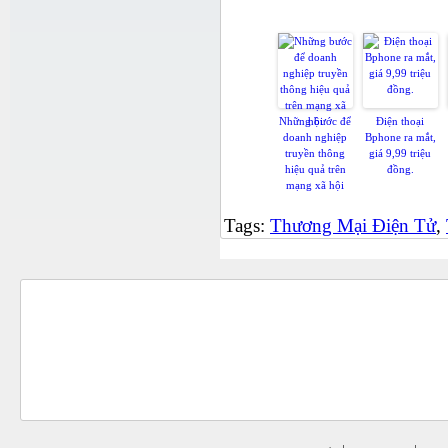
Có
Những bước để
Điện thoại
doanh nghiệp
Bphone ra mắt,
truyền thông
giá 9,99 triệu
hiệu quả trên
đồng.
mạng xã hội
Tags:
Thương Mại Điện Tử
,
ĐỐI TÁC - KHÁCH HÀNG