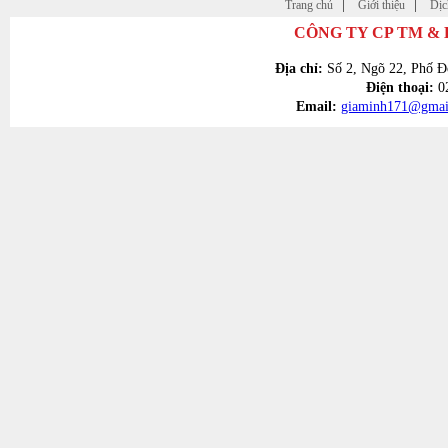
Trang chủ
Giới thiệu
Dịc
CÔNG TY CP TM &
Địa chỉ:
Số 2, Ngõ 22, Phố Đ
Điện thoại:
02
Email:
giaminh171@gmai