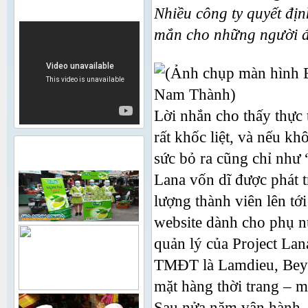
VIDEO
Nhiều công ty quyết đị
mắn cho những người đ
Lời nhắn cho thấy thực
rất khốc liệt, và nếu k
HÌNH ẢNH HOẠT ĐỘNG
sức bỏ ra cũng chỉ như 
Lana vốn dĩ được phát 
lượng thành viên lên tới 
website dành cho phụ n
quản lý của Project Lan
TMĐT là Lamdieu, Beye
mặt hàng thời trang – m
Sau nửa năm vận hành, 