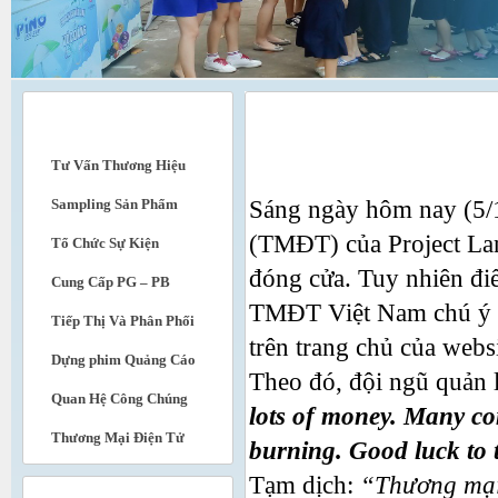
DỊCH VỤ
Beyeu.com đóng cửa, đề lại lời nhắn 
Tư Vấn Thương Hiệu
Sampling Sản Phẩm
Sáng ngày hôm nay (5/1
(TMĐT) của Project Lan
Tổ Chức Sự Kiện
đóng cửa. Tuy nhiên đi
Cung Cấp PG – PB
TMĐT Việt Nam chú ý đó
Tiếp Thị Và Phân Phối
trên trang chủ của websi
Dựng phim Quảng Cáo
Theo đó, đội ngũ quản l
Quan Hệ Công Chúng
lots of money. Many com
Thương Mại Điện Tử
burning. Good luck to th
Tạm dịch:
“Thương mại đ