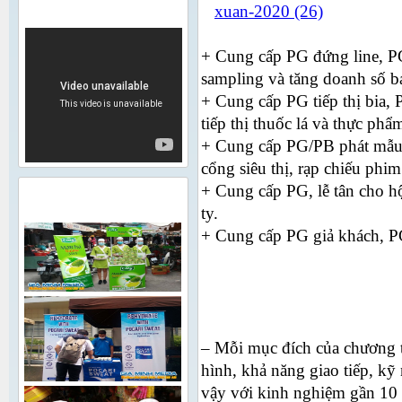
VIDEO
+ Cung cấp PG đứng line, PG
sampling và tăng doanh số b
+ Cung cấp PG tiếp thị bia, 
tiếp thị thuốc lá và thực ph
+ Cung cấp PG/PB phát mẫu, 
cổng siêu thị, rạp chiếu phim
+ Cung cấp PG, lễ tân cho hộ
HÌNH ẢNH HOẠT ĐỘNG
ty.
+ Cung cấp PG giả khách, PG
– Mỗi mục đích của chương tr
hình, khả năng giao tiếp, k
vậy với kinh nghiệm gần 10 