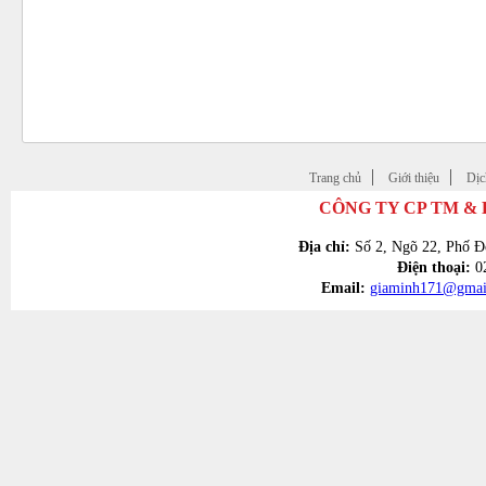
ĐỐI TÁC - KHÁCH HÀNG
Trang chủ
Giới thiệu
Dịc
CÔNG TY CP TM &
Địa chỉ:
Số 2, Ngõ 22, Phố Đ
Điện thoại:
02
Email:
giaminh171@gmai