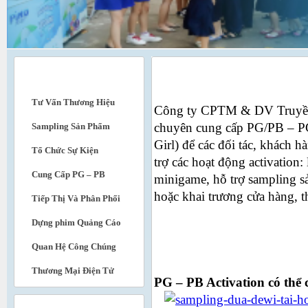
DỊCH VỤ
Cung cấp PG Activation
Tư Vấn Thương Hiệu
Công ty CPTM & DV Truyền
chuyên cung cấp PG/PB – PG
Sampling Sản Phẩm
Girl) để các đối tác, khách h
Tổ Chức Sự Kiện
trợ các hoạt động activation: 
Cung Cấp PG – PB
minigame, hỗ trợ sampling 
hoặc khai trương cửa hàng, 
Tiếp Thị Và Phân Phối
Dựng phim Quảng Cáo
Quan Hệ Công Chúng
Thương Mại Điện Tử
PG – PB Activation có thể