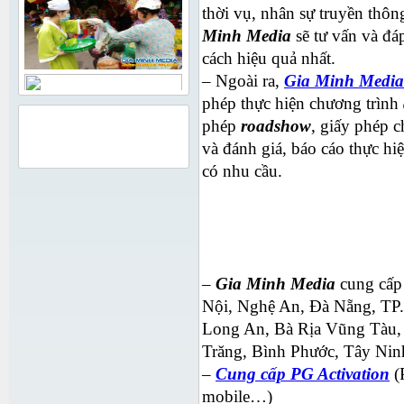
thời vụ, nhân sự truyền thôn
Minh Media
sẽ tư vấn và đá
cách hiệu quả nhất.
– Ngoài ra,
Gia Minh Media
phép thực hiện chương trình
phép
roadshow
, giấy phép 
QUẢNG CÁO
và đánh giá, báo cáo thực hi
có nhu cầu.
–
Gia Minh Media
cung cấp 
Nội, Nghệ An, Đà Nẵng, TP
Long An, Bà Rịa Vũng Tàu, 
Trăng, Bình Phước, Tây Ni
–
Cung cấp PG Activation
(
mobile…)