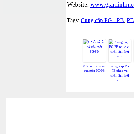
Website:
www.giaminhmed
Tags:
Cung cấp PG - PB
,
PB
Có
8 Yếu tố cần có
Cung cấp PG
của một PG/PB
PB phục vụ
triển lãm, hội
chợ
ĐỐI TÁC - KHÁCH HÀNG