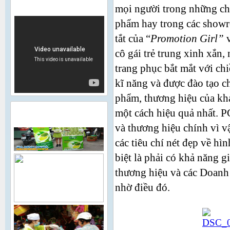
VIDEO
mọi người trong những chi
phẩm hay trong các show
tắt của “
Promotion Girl”
cô gái trẻ trung xinh xắn,
trang phục bắt mắt với c
kĩ năng và được đào tạo c
phẩm, thương hiệu của kh
một cách hiệu quả nhất. P
HÌNH ẢNH HOẠT ĐỘNG
và thương hiệu chính vì v
các tiêu chí nét đẹp về hì
biệt là phải có khả năng g
thương hiệu và các Doanh
nhờ điều đó.