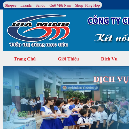
Shopee
Lazada
Sendo
Quế Việt Nam
Shop Tổng Hợp
Trang Chủ
Giới Thiệu
Dịch Vụ