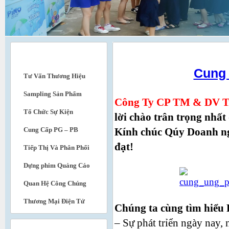
DỊCH VỤ
Cung Cấp PG – PB
Cung
Tư Vấn Thương Hiệu
Sampling Sản Phẩm
Công Ty CP TM & DV T
Tổ Chức Sự Kiện
lời chào trân trọng nhấ
Cung Cấp PG – PB
Kính chúc Qúy Doanh ng
đạt!
Tiếp Thị Và Phân Phối
Dựng phim Quảng Cáo
Quan Hệ Công Chúng
Thương Mại Điện Tử
Chúng ta cùng tìm hiểu 
– Sự phát trỉển ngày nay,