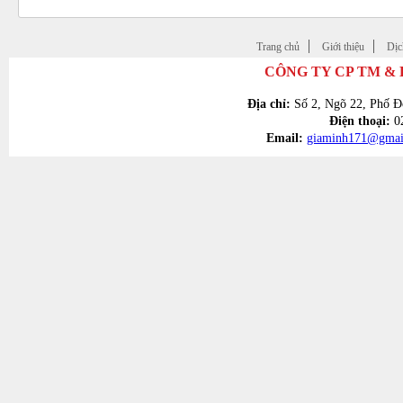
Trang chủ
Giới thiệu
Dịc
CÔNG TY CP TM &
Địa chỉ:
Số 2, Ngõ 22, Phố Đ
Điện thoại:
02
Email:
giaminh171@gmai