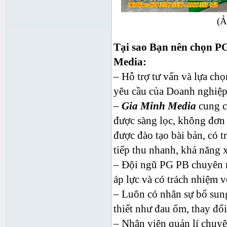
(Ả
Tại sao Bạn nên chọn P
Media:
– Hỗ trợ tư vấn và lựa c
yêu cầu của Doanh nghiệp
–
Gia Minh Media
cung c
được sàng lọc, không đơn 
được đào tạo bài bản, có t
tiếp thu nhanh, khả năng x
– Đội ngũ PG PB chuyên ng
áp lực và có trách nhiệm v
– Luôn có nhân sự bổ sung
thiết như đau ốm, thay đổi
– Nhân viên quản lí chuy