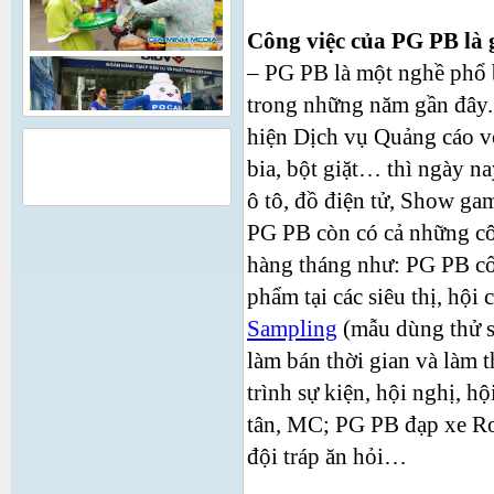
Công việc của PG PB là 
– PG PB là một nghề phổ b
trong những năm gần đây.
hiện Dịch vụ Quảng cáo vớ
QUẢNG CÁO
bia, bột giặt… thì ngày n
ô tô, đồ điện tử, Show g
PG PB còn có cả những côn
hàng tháng như: PG PB cố
phẩm tại các siêu thị, hộ
Sampling
(mẫu dùng thử 
làm bán thời gian và làm 
trình sự kiện, hội nghị, hộ
tân, MC; PG PB đạp xe Ro
đội tráp ăn hỏi…