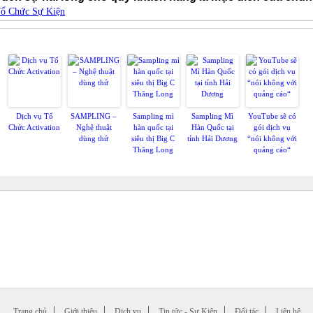
ổ Chức Sự Kiện
Có thể bạn muốn xem
Dịch vụ Tổ
SAMPLING –
Sampling mì
Sampling Mì
YouTube sẽ có
Chức Activation
Nghệ thuật
hàn quốc tại
Hàn Quốc tại
gói dịch vụ
dùng thử
siêu thị Big C
tỉnh Hải Dương
“nói không với
Thăng Long
quảng cáo“
Trang chủ
Giới thiệu
Dịch vụ
Tin tức - Sự Kiện
Đối tác
Liên hệ