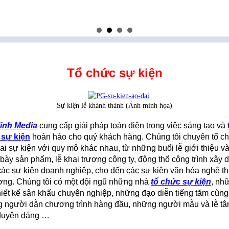
ức Sự Kiện
Tổ chức sự kiện
Sự kiện lễ khánh thành (Ảnh minh họa)
inh Media
cung cấp giải pháp toàn diện trong việc sáng tạo và
 sự kiện
hoàn hảo cho quý khách hàng. Chúng tôi chuyên tổ c
ọai sự kiện với quy mô khác nhau, từ những buổi lễ giới thiệu v
 bày sản phẩm, lễ khai trương công ty, động thổ công trình xây
các sự kiện doanh nghiệp, cho đến các sự kiện văn hóa nghệ th
ợng. Chúng tôi có một đội ngũ những nhà
tổ chức sự kiện
, nh
hiết kế sân khấu chuyên nghiệp, những đạo diễn tiếng tăm cùng
 người dẫn chương trình hàng đầu, những người mẫu và lễ tâ
duyên dáng …