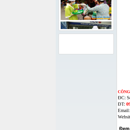
QUẢNG CÁO
CÔNG
ĐC: S
ĐT:
0
Email
Websi
Đem 