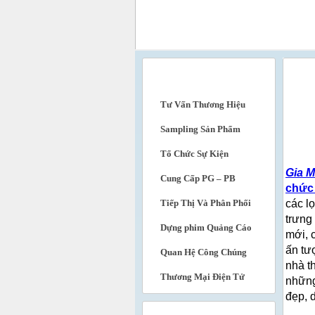
DỊCH VỤ
Tổ Ch
Tư Vấn Thương Hiệu
Sampling Sản Phẩm
Tổ Chức Sự Kiện
Gia M
Cung Cấp PG – PB
chức
Tiếp Thị Và Phân Phối
các l
trưng
Dựng phim Quảng Cáo
mới, 
ấn tư
Quan Hệ Công Chúng
nhà t
Thương Mại Điện Tử
những
đẹp, 