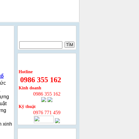
TÌM KIẾM
HỖ TRỢ TRỰC TUYẾN
Hotline
tổ
0986 355 162
hức
Kinh doanh
à
0986 355 162
 dựng
uật
Kỹ thuật
ững
0976 771 459
n xinh
TUYỂN DỤNG