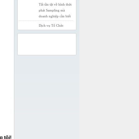
Tất tần tật về hình thức
phát Sampling mà
doanh nghiệp cần biết
Dịch vụ Tổ Chức
Activation
Pikor Và Giaminh
QUẢNG CÁO
Media Hợp Tác Cùng
Phát Triển
Kinh Nghiệm Phát
Sampling Sản Phẩm
Chương trình Sampling
Pho Mát nhập khẩu
Thụy Sỹ
 tôi!