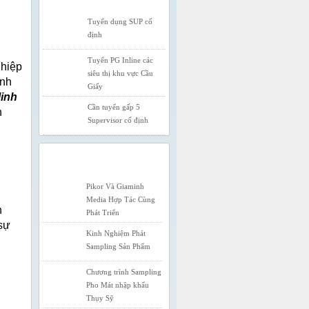
Tuyển dụng SUP cố
định
Tuyển PG Inline các
ghiệp
siêu thị khu vực Cầu
ính
Giấy
Tất tần tật về hình thức
Minh
phát Sampling mà
Cần tuyển gấp 5
h
doanh nghiệp cần biết
Supervisor cố định
Dịch vụ Tổ Chức
Activation
TIN TỨC & SỰ KIỆN
Pikor Và Giaminh
Media Hợp Tác Cùng
Phát Triển
n
sự
Kinh Nghiệm Phát
Sampling Sản Phẩm
Chương trình Sampling
Pho Mát nhập khẩu
Thụy Sỹ