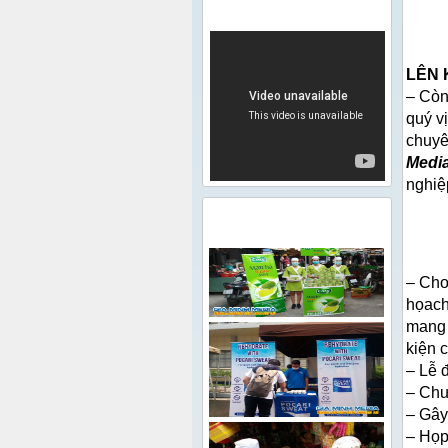
VIDEO
LÊN 
– Còn
quý v
chuyê
Medi
nghiệ
HÌNH ẢNH HOẠT ĐỘNG
– Cho
họach
mang 
kiện 
– Lễ 
– Chư
– Gây 
– Họp