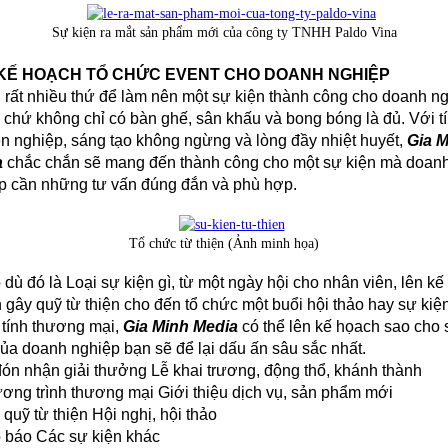
Sự kiện ra mắt sản phẩm mới của công ty TNHH Paldo Vina
KẾ HOẠCH TỔ CHỨC EVENT CHO DOANH NGHIỆP
 rất nhiều thứ để làm nên một sự kiện thành công cho doanh n
ị chứ không chỉ có bàn ghế, sân khấu và bong bóng là đủ. Với t
n nghiệp, sáng tạo không ngừng và lòng đầy nhiệt huyết,
Gia 
a
chắc chắn sẽ mang đến thành công cho một sự kiện mà doan
p cần những tư vấn đúng đắn và phù hợp.
Tổ chức từ thiện (Ảnh minh họa)
 dù đó là Loại sự kiện gì, từ một ngày hội cho nhân viên, lên kế
 gây quỹ từ thiện cho đến tổ chức một buổi hội thảo hay sự kiệ
tính thương mại,
Gia Minh Media
có thể lên kế họach sao cho 
của doanh nghiệp bạn sẽ để lại dấu ấn sâu sắc nhất.
đón nhận giải thưởng Lễ khai trương, động thổ, khánh thành
ơng trình thương mại Giới thiệu dịch vụ, sản phẩm mới
quỹ từ thiện Hội nghị, hội thảo
 báo Các sự kiện khác