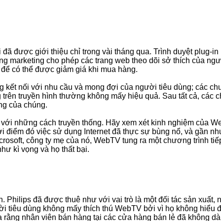
đã được giới thiệu chỉ trong vài tháng qua. Trình duyệt plug-i
marketing cho phép các trang web theo dõi sở thích của người
 để có thể được giảm giá khi mua hàng.
 kết nối với nhu cầu và mong đợi của người tiêu dùng; các chư
óng trên truyền hình thường không mấy hiệu quả. Sau tất cả, các
ăng của chúng.
so với những cách truyền thống. Hãy xem xét kinh nghiệm của
i điểm đó việc sử dụng Internet đã thực sự bùng nổ, và gần như 
rosoft, công ty mẹ của nó, WebTV tung ra một chương trình tiế
hư kì vọng và họ thất bại.
. Philips đã được thuê như với vai trò là một đối tác sản xuất
ười tiêu dùng không mấy thích thú WebTV bởi vì họ không hiểu 
 ra rằng nhân viên bán hàng tại các cửa hàng bán lẻ đã không d