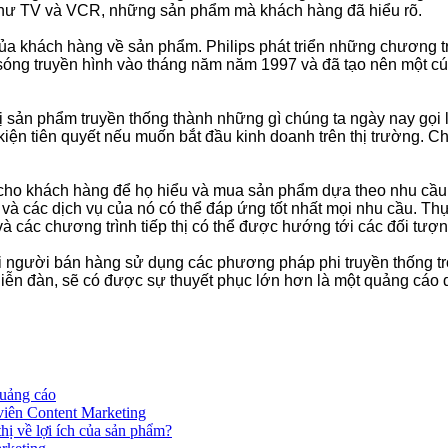
như TV và VCR, những sản phẩm mà khách hàng đã hiểu rõ.
ủa khách hàng về sản phẩm. Philips phát triển những chương trì
 sóng truyền hình vào tháng năm năm 1997 và đã tạo nên một c
ị sản phẩm truyền thống thành những gì chúng ta ngày nay gọi là 
kiện tiên quyết nếu muốn bắt đầu kinh doanh trên thị trường. Ch
in cho khách hàng để họ hiểu và mua sản phẩm dựa theo nhu cầu;
và các dịch vụ của nó có thể đáp ứng tốt nhất mọi nhu cầu. Thự
à các chương trình tiếp thị có thể được hướng tới các đối tượ
i người bán hàng sử dụng các phương pháp phi truyền thống tron
à diễn đàn, sẽ có được sự thuyết phục lớn hơn là một quảng cáo 
Quảng cáo
iên Content Marketing
thị về lợi ích của sản phẩm?