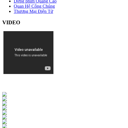
Dựng phim Quảng Cáo
Quan Hệ Công Chúng
Thương Mại Điện Tử
VIDEO
HÌNH ẢNH HOẠT ĐỘNG