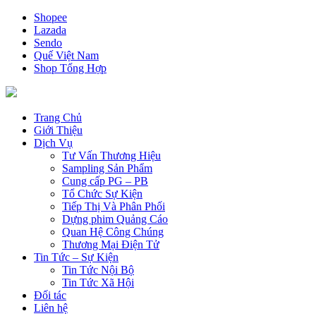
Shopee
Lazada
Sendo
Quế Việt Nam
Shop Tổng Hợp
Trang Chủ
Giới Thiệu
Dịch Vụ
Tư Vấn Thương Hiệu
Sampling Sản Phẩm
Cung cấp PG – PB
Tổ Chức Sự Kiện
Tiếp Thị Và Phân Phối
Dựng phim Quảng Cáo
Quan Hệ Công Chúng
Thương Mại Điện Tử
Tin Tức – Sự Kiện
Tin Tức Nội Bộ
Tin Tức Xã Hội
Đối tác
Liên hệ