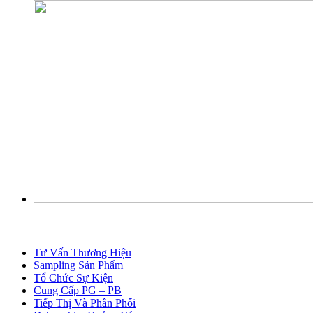
DỊCH VỤ
Tư Vấn Thương Hiệu
Sampling Sản Phẩm
Tổ Chức Sự Kiện
Cung Cấp PG – PB
Tiếp Thị Và Phân Phối