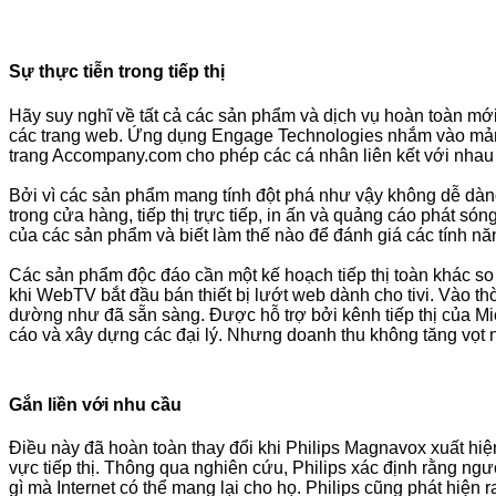
Sự thực tiễn trong tiếp thị
Hãy suy nghĩ về tất cả các sản phẩm và dịch vụ hoàn toàn mới 
các trang web. Ứng dụng Engage Technologies nhắm vào mảng 
trang Accompany.com cho phép các cá nhân liên kết với nhau
Bởi vì các sản phẩm mang tính đột phá như vậy không dễ dàng
trong cửa hàng, tiếp thị trực tiếp, in ấn và quảng cáo phát s
của các sản phẩm và biết làm thế nào để đánh giá các tính n
Các sản phẩm độc đáo cần một kế hoạch tiếp thị toàn khác 
khi WebTV bắt đầu bán thiết bị lướt web dành cho tivi. Vào thờ
dường như đã sẵn sàng. Được hỗ trợ bởi kênh tiếp thị của Mic
cáo và xây dựng các đại lý. Nhưng doanh thu không tăng vọt n
Gắn liền với nhu cầu
Điều này đã hoàn toàn thay đổi khi Philips Magnavox xuất hiện
vực tiếp thị. Thông qua nghiên cứu, Philips xác định rằng ng
gì mà Internet có thể mang lại cho họ. Philips cũng phát hiện