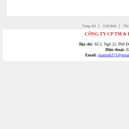
Trang chủ
Giới thiệu
Dịc
CÔNG TY CP TM &
Địa chỉ:
Số 2, Ngõ 22, Phố Đ
Điện thoại:
02
Email:
giaminh171@gmai