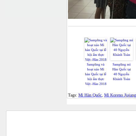
Có
Sampling và
Sampling mì
hoạt náo Mì
Hàn Quốc tại
hàn Quốc tại lễ
40 Nguyễn
hội ẩm thực
Khánh Toàn
Việt -Hàn 2018
Tags:
Mì Hàn Quốc
,
Mì Koreno Jjajan
ĐỐI TÁC - KHÁCH HÀNG