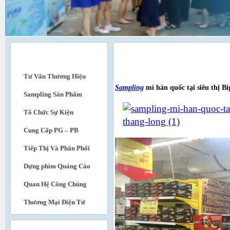
DỊCH VỤ
Sampling mì hàn quốc tại siêu thị Big
Tư Vấn Thương Hiệu
Sampling
mì hàn quốc tại siêu thị B
Sampling Sản Phẩm
Tổ Chức Sự Kiện
Cung Cấp PG – PB
Tiếp Thị Và Phân Phối
Dựng phim Quảng Cáo
Quan Hệ Công Chúng
Thương Mại Điện Tử