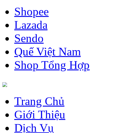
Shopee
Lazada
Sendo
Quế Việt Nam
Shop Tổng Hợp
Trang Chủ
Giới Thiệu
Dịch Vụ