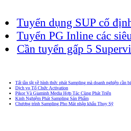
TUYỂN DỤNG
Tuyển dụng SUP cố địn
Tuyển PG Inline các siê
Cần tuyển gấp 5 Supervi
TIN TỨC & SỰ KIỆN
Tất tần tật về hình thức phát Sampling mà doanh nghiệp cần bi
Dịch vụ Tổ Chức Activation
Pikor Và Giaminh Media Hợp Tác Cùng Phát Triển
Kinh Nghiệm Phát Sampling Sản Phẩm
Chương trình Sampling Pho Mát nhập khẩu Thụy Sỹ