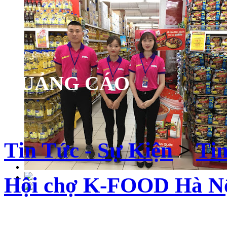
QUẢNG CÁO
Tin Tức - Sự Kiện
>
Ti
Hội chợ K-FOOD Hà Nộ