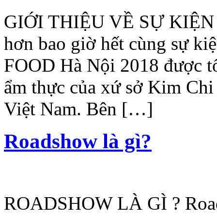
GIỚI THIỆU VỀ SỰ KIỆN T
hơn bao giờ hết cùng sự ki
FOOD Hà Nội 2018 được tổ
ẩm thực của xứ sở Kim Chi 
Việt Nam. Bên […]
Roadshow là gì?
ROADSHOW LÀ GÌ ? Road s